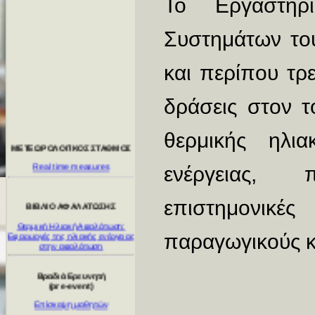
Το Εργαστήρ
Συστημάτων το
και περίπου τρε
ΜΕΤΕΩΡΟΛΟΓΙΚΟΣ ΣΤΑΘΜΟΣ
δράσεις στον τ
Real time measures
θερμικής ηλια
ΒΙΒΛΙΟ ΑΦΑΛΑΤΩΣΗΣ
Θερμική Ηλιακή Αφαλάτωση:
ενέργειας, 
Εφαρμογές της ηλιακής ενέργειας
στην αφαλάτωση
επιστημονικ
Βραδιά Ερευνητή
(pre-event)
παραγωγικούς 
Επίσκεψη μαθητών