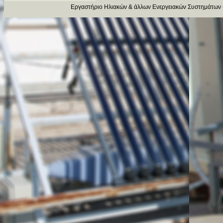
Εργαστήριο Ηλιακών & άλλων Ενεργειακών Συστημάτων 