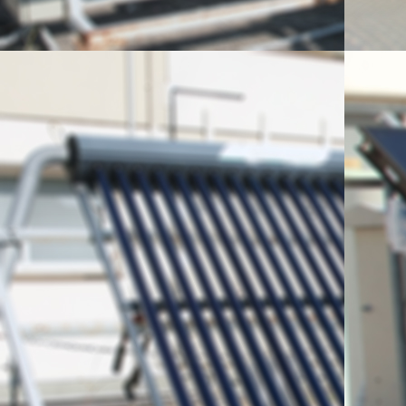
δραστηριοτήτων
Διάδοση και 
τεχνολογιών ΑΠΕ
πιλοτικών δράσ
παράδειγμα είνα
ενεργειακά αυτ
Αθήνα, υπό την
επίτευγμα που έ
The internati