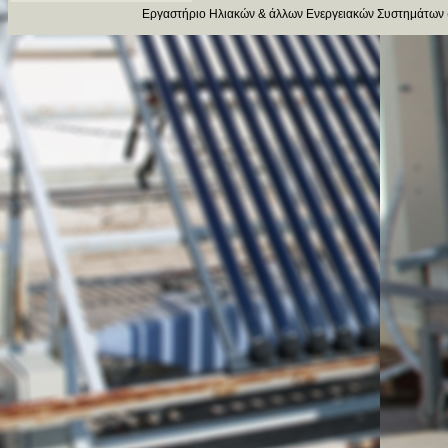
Εργαστήριο Ηλιακών & άλλων Ενεργειακών Συστημάτων 
παροχής αξιόπι
υπηρεσιών (μέλ
ΜΕΤΕΩΡΟΛΟΓΙΚΟΣ ΣΤΑΘΜΟΣ
ευρωπαϊκών ομ
Real time measures
δραστηριότητες 
ΒΙΒΛΙΟ ΑΦΑΛΑΤΩΣΗΣ
διαπίστευση το
Θερμική Ηλιακή Αφαλάτωση:
Εφαρμογές της ηλιακής ενέργειας
στην αφαλάτωση
Ανάπτυξη νέω
Βραδιά Ερευνητή
(pre-event)
τεχνολογικών λ
Επίσκεψη μαθητών
βελτίωση της α
την ενίσχυση το