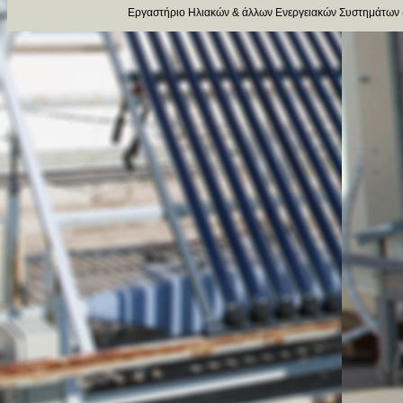
Εργαστήριο Ηλιακών & άλλων Ενεργειακών Συστημάτων 