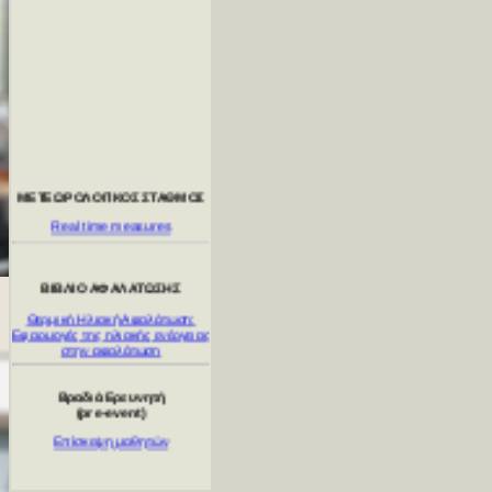
ΜΕΤΕΩΡΟΛΟΓΙΚΟΣ ΣΤΑΘΜΟΣ
Real time measures
ΒΙΒΛΙΟ ΑΦΑΛΑΤΩΣΗΣ
Θερμική Ηλιακή Αφαλάτωση:
Εφαρμογές της ηλιακής ενέργειας
στην αφαλάτωση
Βραδιά Ερευνητή
(pre-event)
Επίσκεψη μαθητών