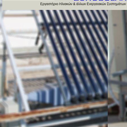
Εργαστήριο Ηλιακών & άλλων Ενεργειακών Συστημάτων 
Solar Keymar
Solar Energy I
Deutsche Gese
Solarserver -