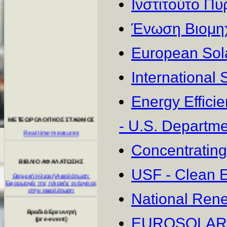
Ινστιτούτο Πυ
Ένωση Βιομηχ
European Sola
International 
ΜΕΤΕΩΡΟΛΟΓΙΚΟΣ ΣΤΑΘΜΟΣ
Real time measures
Energy Effic
ΒΙΒΛΙΟ ΑΦΑΛΑΤΩΣΗΣ
- U.S. Departme
Θερμική Ηλιακή Αφαλάτωση:
Εφαρμογές της ηλιακής ενέργειας
στην αφαλάτωση
Concentrating
Βραδιά Ερευνητή
USF - Clean 
(pre-event)
Επίσκεψη μαθητών
National Ren
EUROSOLAR