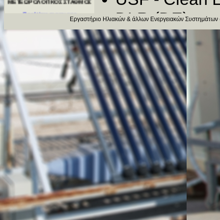
Θερμική Ηλιακή Αφαλάτωση:
DLR (DE)
Εφαρμογές της ηλιακής ενέργειας
Εργαστήριο Ηλιακών & άλλων Ενεργειακών Συστημάτων 
στην αφαλάτωση
Κινεζική Ακα
Βραδιά Ερευνητή
(pre-event)
Επίσκεψη μαθητών
Ιδιωτικές Ετ
EUROPEAN 
FEDERATION 
Ελληνική Ένω
(ΕΒΗΕ)
Αρκετές ιδιωτι
εξωτερικό (