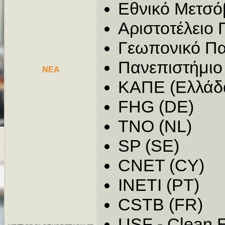
Εθνικό Μετσόβ
Αριστοτέλειο
Γεωπονικό Πα
Πανεπιστήμιο
NEA
ΚΑΠΕ (Ελλάδ
FHG (DE)
TNO (NL)
SP (SE)
CNET (CY)
INETI (PT)
ΜΕΤΕΩΡΟΛΟΓΙΚΟΣ ΣΤΑΘΜΟΣ
Real time measures
CSTB (FR)
USF - Clean 
ΒΙΒΛΙΟ ΑΦΑΛΑΤΩΣΗΣ