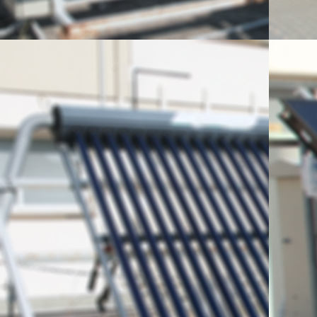
CALPAC, CM
CROMAGEN,D
HOWAT, ΜΑΛ
NOVOTHERM,
ENERGY, SOL 