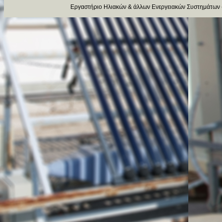
Εργαστήριο Ηλιακών & άλλων Ενεργειακών Συστημάτων 