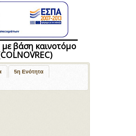
COLNOVREC
 με βάση καινοτόμο
η (COLNOVREC)
α
5η Ενότητα