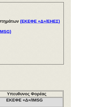
υστημάτων
(ΕΚΕΦΕ «Δ»/ΕΗΕΣ)
IMSG)
Υπευθυνος Φορέας
ΕΚΕΦΕ «Δ»/IMSG